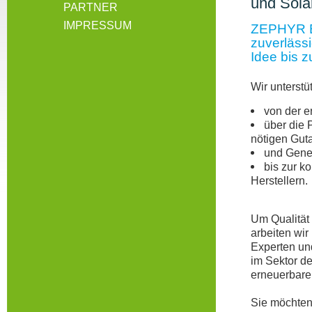
und Solar
PARTNER
IMPRESSUM
ZEPHYR En
zuverlässi
Idee bis z
Wir unterstü
von der e
über die 
nötigen Gut
und Gene
bis zur k
Herstellern.
Um Qualität
arbeiten wir 
Experten un
im Sektor de
erneuerbaren
Sie möchten